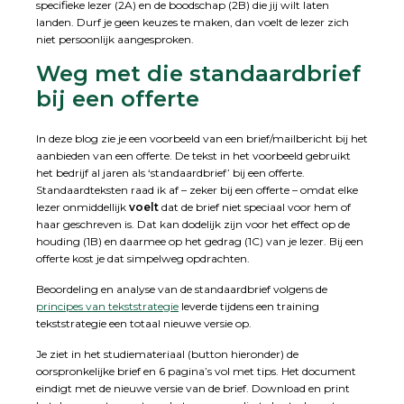
specifieke lezer (2A) en de boodschap (2B) die jij wilt laten
landen. Durf je geen keuzes te maken, dan voelt de lezer zich
niet persoonlijk aangesproken.
Weg met die standaardbrief
bij een offerte
In deze blog zie je een voorbeeld van een brief/mailbericht bij het
aanbieden van een offerte. De tekst in het voorbeeld gebruikt
het bedrijf al jaren als ‘standaardbrief’ bij een offerte.
Standaardteksten raad ik af – zeker bij een offerte – omdat elke
lezer onmiddellijk
voelt
dat de brief niet speciaal voor hem of
haar geschreven is. Dat kan dodelijk zijn voor het effect op de
houding (1B) en daarmee op het gedrag (1C) van je lezer. Bij een
offerte kost je dat simpelweg opdrachten.
Beoordeling en analyse van de standaardbrief volgens de
principes van tekststrategie
leverde tijdens een training
tekststrategie een totaal nieuwe versie op.
Je ziet in het studiemateriaal (button hieronder) de
oorspronkelijke brief en 6 pagina’s vol met tips. Het document
eindigt met de nieuwe versie van de brief. Download en print