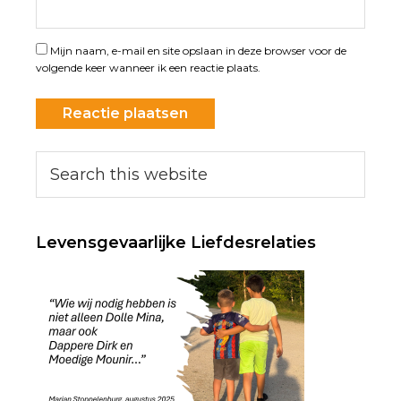
Mijn naam, e-mail en site opslaan in deze browser voor de
volgende keer wanneer ik een reactie plaats.
Primary
Search
this
Sidebar
website
Levensgevaarlijke Liefdesrelaties