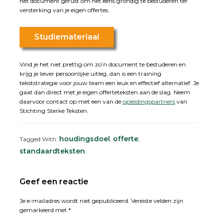
het document gerust om het eens grondig te bestuderen ter
versterking van je eigen offertes.
Studiemateriaal
Vind je het niet prettig om zo’n document te bestuderen en
krijg je liever persoonlijke uitleg, dan is een training
tekststrategie voor jouw team een leuk en effectief alternatief. Je
gaat dan direct met je eigen offerteteksten aan de slag. Neem
daarvoor contact op met een van de
opleidingspartners
van
Stichting Sterke Teksten.
houdingsdoel
offerte
Tagged With:
,
,
standaardteksten
Reader
Geef een reactie
Interactions
Je e-mailadres wordt niet gepubliceerd.
Vereiste velden zijn
gemarkeerd met
*