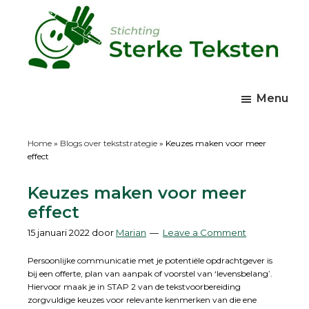
Skip
Skip
Skip
to
to
to
main
primary
footer
content
sidebar
Sterke
wp
Teksten
site
Menu
Home
»
Blogs over tekststrategie
»
Keuzes maken voor meer
effect
Keuzes maken voor meer
effect
15 januari 2022
door
Marian
Leave a Comment
Persoonlijke communicatie met je potentiële opdrachtgever is
bij een offerte, plan van aanpak of voorstel van ‘levensbelang’.
Hiervoor maak je in STAP 2 van de tekstvoorbereiding
zorgvuldige keuzes voor relevante kenmerken van die ene