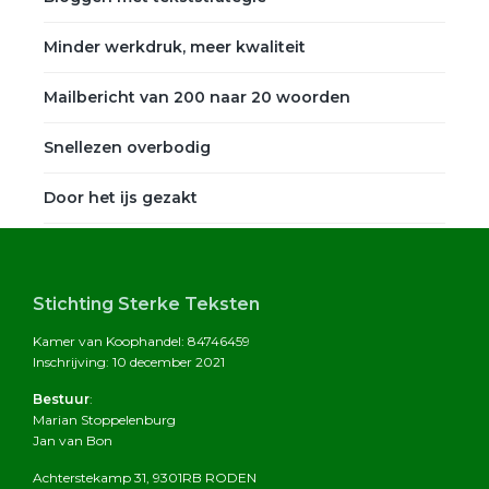
Minder werkdruk, meer kwaliteit
Mailbericht van 200 naar 20 woorden
Snellezen overbodig
Door het ijs gezakt
Footer
Stichting Sterke Teksten
Kamer van Koophandel: 84746459
Inschrijving: 10 december 2021
Bestuur
:
Marian Stoppelenburg
Jan van Bon
Achterstekamp 31, 9301RB RODEN