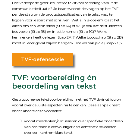
Hoe verloopt de gestructureerde tekstvoorbereiding vanuit de
communicatiesituatie? Je beantwoordt de vragen op het TVF
per deelstap om de productspecificaties van je tekst vast te
leggen vóór je start met schrijven. Wat zijn je doelen? Gaat het
alleen om een kennisdoel (Stap 1A) of wil je ook dat de studenten
iets voelen (Stap 1B) en in actie komen (Stap 1C)? Welke
kenmerken heeft de lezer (Stap 2A)? Welke boodschap (Stap 2B)
moet in ieder geval blijven hangen? Hoe verpak je die (Stap 2C)?
TVF-oefensessie
TVF: voorbereiding én
beoordeling van tekst
Gestructureerde tekstvoorbereiding met het TVF dwingt jou om
vooraf over de juiste aspecten na te denken. Deze aanpak heeft
onder andere deze voordelen:
vooraf meedenken/discussiëren over specifieke onderdelen
van een tekst is eenvoudiger dan achteraf discussiëren
over een kant-en-klare tekst