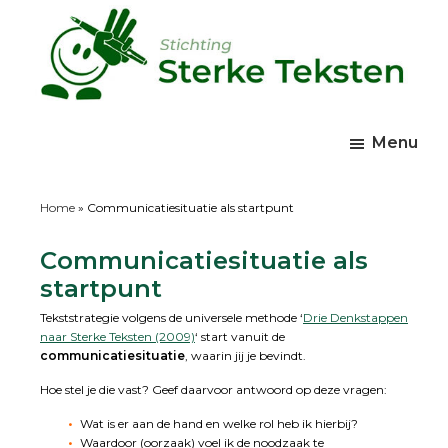
Skip
Skip
Skip
to
to
to
main
primary
footer
content
sidebar
Sterke
wp
Teksten
site
Menu
Home
»
Communicatiesituatie als startpunt
Communicatiesituatie als
startpunt
Tekststrategie volgens de universele methode ‘
Drie Denkstappen
naar Sterke Teksten (2009)
‘ start vanuit de
communicatiesituatie
, waarin jij je bevindt.
Hoe stel je die vast? Geef daarvoor antwoord op deze vragen:
Wat is er aan de hand en welke rol heb ik hierbij?
Waardoor (oorzaak) voel ik de noodzaak te