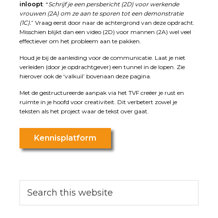
inloopt
: “
Schrijf je een persbericht (2D) voor werkende
vrouwen (2A) om ze aan te sporen tot een demonstratie
(1C).
” Vraag eerst door naar de achtergrond van deze opdracht.
Misschien blijkt dan een video (2D) voor mannen (2A) wel veel
effectiever om het probleem aan te pakken.
Houd je bij de aanleiding voor de communicatie. Laat je niet
verleiden (door je opdrachtgever) een tunnel in de lopen. Zie
hierover ook de ‘valkuil’ bovenaan deze pagina.
Met de gestructureerde aanpak via het TVF creëer je rust en
ruimte in je hoofd voor creativiteit. Dit verbetert zowel je
teksten als het project waar de tekst over gaat.
Kennisplatform
Primary
Search
this
Sidebar
website