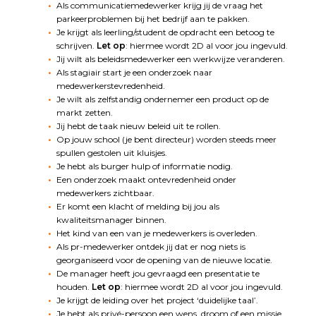
Als communicatiemedewerker krijg jij de vraag het
parkeerproblemen bij het bedrijf aan te pakken.
Je krijgt als leerling/student de opdracht een betoog te
schrijven.
Let op
: hiermee wordt 2D al voor jou ingevuld.
Jij wilt als beleidsmedewerker een werkwijze veranderen.
Als stagiair start je een onderzoek naar
medewerkerstevredenheid.
Je wilt als zelfstandig ondernemer een product op de
markt zetten.
Jij hebt de taak nieuw beleid uit te rollen.
Op jouw school (je bent directeur) worden steeds meer
spullen gestolen uit kluisjes.
Je hebt als burger hulp of informatie nodig.
Een onderzoek maakt ontevredenheid onder
medewerkers zichtbaar.
Er komt een klacht of melding bij jou als
kwaliteitsmanager binnen.
Het kind van een van je medewerkers is overleden.
Als pr-medewerker ontdek jij dat er nog niets is
georganiseerd voor de opening van de nieuwe locatie.
De manager heeft jou gevraagd een presentatie te
houden.
Let op
: hiermee wordt 2D al voor jou ingevuld.
Je krijgt de leiding over het project ‘duidelijke taal’.
Je hebt als privé-persoon een wens, droom of een missie.