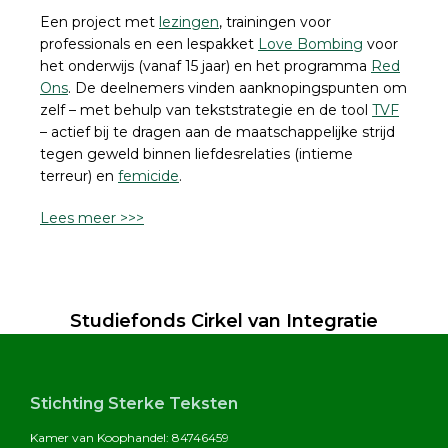
Een project met
lezingen
, trainingen voor
professionals en een lespakket
Love Bombing
voor
het onderwijs (vanaf 15 jaar) en het programma
Red
Ons
. De deelnemers vinden aanknopingspunten om
zelf – met behulp van tekststrategie en de tool
TVF
– actief bij te dragen aan de maatschappelijke strijd
tegen geweld binnen liefdesrelaties (intieme
terreur) en
femicide
.
Lees meer >>>
Studiefonds Cirkel van Integratie
Footer
Stichting Sterke Teksten
Kamer van Koophandel: 84746459