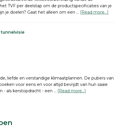
et TVF per deelstap om de productspecificaties van je
about
zijn je doelen? Gaat het alleen om een …
[Read more...]
Laat
je
niet
,
tunnelvisie
de
tunnel
insturen
de, liefde en verstandige klimaatplannen. De pubers van
oeken voor eens en voor altijd bevrijdt van hun saaie
about
 - als kerstopdracht - een …
[Read more...]
Dat
zou
mooi
zijn
ppen
(De
Dijk)