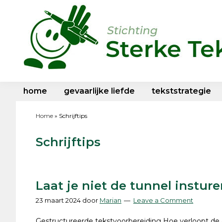
Skip
Skip
Skip
Skip
to
to
to
to
primary
main
primary
footer
navigation
content
sidebar
Sterke
wp
Teksten
site
home
gevaarlijke liefde
tekststrategie
Home
»
Schrijftips
Schrijftips
Laat je niet de tunnel instur
23 maart 2024
door
Marian
Leave a Comment
Gestructureerde tekstvoorbereiding Hoe verloopt de 