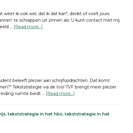
 weet ik ook wel, dat ik dat kan", denkt of voelt jouw
 'kunnen' te schrappen uit zinnen als: U kunt contact met mij
about
beeld …
[Read more...]
U
kunt
‘kunnen’
beter
schrappen
student beleeft plezier aan schrijfopdrachten. Dat komt
nen?" Tekststrategie via de tool TVF brengt meer plezier
about
reiding ruimte biedt …
[Read more...]
Onderwijs
en
tekststrategie
ijs
,
tekststrategie in het hbo
,
tekststrategie in het