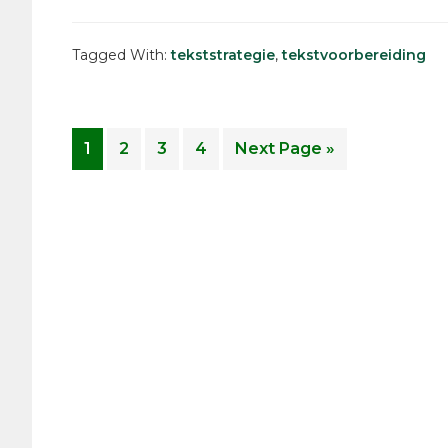
Tagged With:
tekststrategie
,
tekstvoorbereiding
Page
Page
Page
Page
Go
1
2
3
4
Next Page »
to