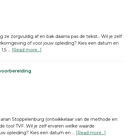
 ze zorgvuldig af en bak daarna pas de tekst... Wil je zelf
erkomgeving of voor jouw opleiding? Kies een datum en
about
 1,5 …
[Read more...]
Teksten
bakken
voorbereiding
Marian Stoppelenburg (ontwikkelaar van de methode en
 de tool TVF. Wil je zelf ervaren welke waarde
about
ouw opleiding? Kies een datum en …
[Read more...]