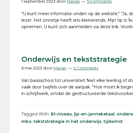
1 september 2023
door
Marian
5 Comments
"U kunt meer informatie vinden op de website." "Ja, dát
lezer. Het zinnetje heeft iets kleinerends. Mijn tip is
opnemen. U kunt zich aanmelden via deze link. Voor
Onderwijs en tekststrategie
6 mei 2023
door
Marian
2 Comments
Van basisschool tot universiteit Niet elke leerling of 
vaak door twijfels over de aanpak. "Hoe moet ik begin
in schrijfwerk, omdat de gestructureerde tekstvoorbe
Tagged With:
B1-niveau
,
jip-en-janneketaal
,
onderw
mbo
,
tekststrategie in het onderwijs
,
tijdwinst