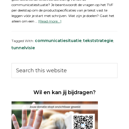
communicatiesituatie? Je beantwoordt de vragen op het TVF
per deelstap om de productspecificaties van je tekst vast te
leggen vóór je start met schrijven. Wat zijn je doelen? Gaat het
about
alleen om een …
[Read more...]
Laat
je
niet
communicatiesituatie
tekststrategie
Tagged With:
,
,
de
tunnelvisie
tunnel
insturen
Primary
Search
this
Sidebar
website
Wil en kan jij bijdragen?