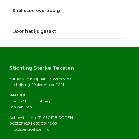
Snellezen overbodig
Door het ijs gezakt
Footer
Stichting Sterke Teksten
Kamer van Koophandel: 84746459
Inschrijving: 10 december 2021
Bestuur
:
Marian Stoppelenburg
Jan van Bon
Achterstekamp 31, 9301RB RODEN
0653521623 | 050 3641005
info@sterketeksten.nu