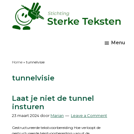
Skip
Skip
Skip
to
to
to
main
primary
footer
content
sidebar
Sterke
wp
Teksten
site
Menu
Home
»
tunnelvisie
tunnelvisie
Laat je niet de tunnel
insturen
23 maart 2024
door
Marian
Leave a Comment
Gestructureerde tekstvoorbereiding Hoe verloopt de
gestructureerde tekstvoorbereiding vanuit de