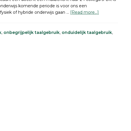
de onderwijs komende periode is voor ons een
about
fysiek of hybride onderwijs gaan …
[Read more...]
Mailbericht
van
200
k
,
onbegrijpelijk taalgebruik
,
onduidelijk taalgebruik
,
naar
20
woorden