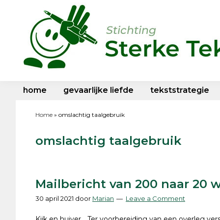
Skip
Skip
Skip
Skip
to
to
to
to
primary
main
primary
footer
navigation
content
sidebar
Sterke
wp
Teksten
site
home
gevaarlijke liefde
tekststrategie
Home
»
omslachtig taalgebruik
omslachtig taalgebruik
Mailbericht van 200 naar 20 
30 april 2021
door
Marian
Leave a Comment
Kijk en huiver... Ter voorbereiding van een overleg ver