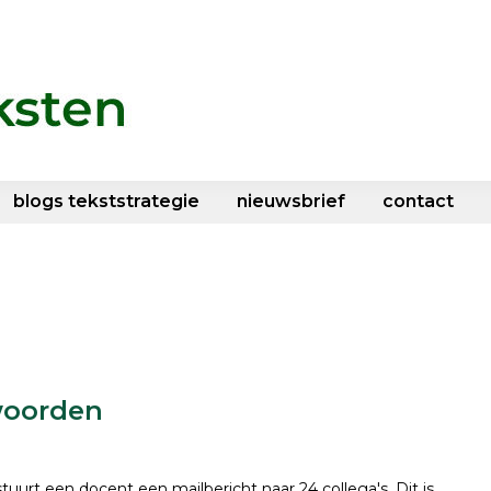
blogs tekststrategie
nieuwsbrief
contact
woorden
stuurt een docent een mailbericht naar 24 collega's. Dit is